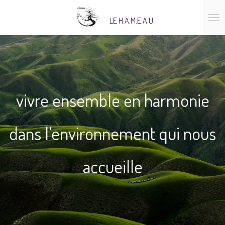
Passer
LE H.A.M.E.A.U.
au
contenu
principal
vivre ensemble en harmonie
dans l'environnement qui nous
accueille